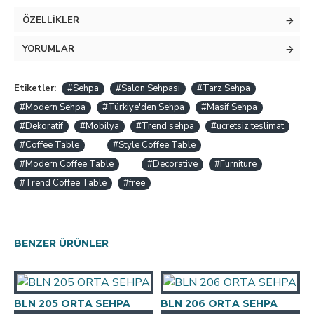
ÖZELLIKLER
YORUMLAR
Etiketler:
#Sehpa
#Salon Sehpası
#Tarz Sehpa
#Modern Sehpa
#Türkiye'den Sehpa
#Masif Sehpa
#Dekoratif
#Mobilya
#Trend sehpa
#ucretsiz teslimat
#Coffee Table
#Style Coffee Table
#Modern Coffee Table
#Decorative
#Furniture
#Trend Coffee Table
#free
BENZER ÜRÜNLER
BLN 205 ORTA SEHPA
BLN 206 ORTA SEHPA
B