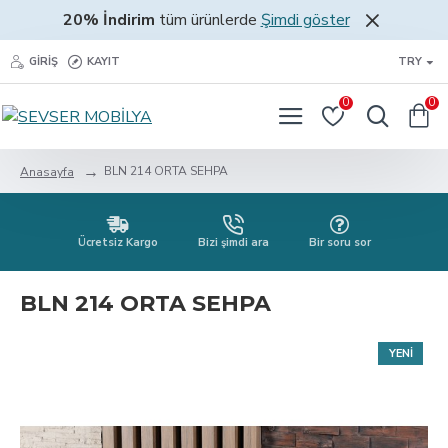
20% İndirim
tüm ürünlerde
Şimdi göster
GIRIŞ
KAYIT
TRY
0
0
BLN 214 ORTA SEHPA
Anasayfa
Ücretsiz Kargo
Bizi şimdi ara
Bir soru sor
BLN 214 ORTA SEHPA
YENI