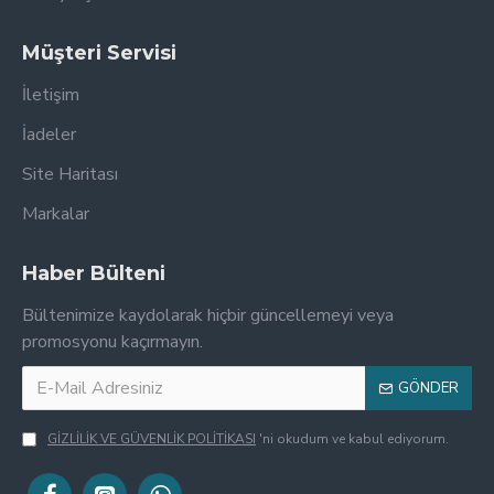
Müşteri Servisi
İletişim
İadeler
Site Haritası
Markalar
Haber Bülteni
Bültenimize kaydolarak hiçbir güncellemeyi veya
promosyonu kaçırmayın.
GÖNDER
GİZLİLİK VE GÜVENLİK POLİTİKASI
'ni okudum ve kabul ediyorum.